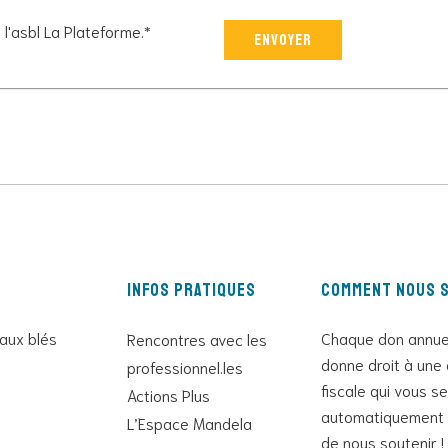
l'asbl La Plateforme.*
Veuillez
laisser
ce
champ
vide.
Infos pratiques
Comment nous s
 aux blés
Chaque don annue
Rencontres avec les
donne droit à une 
professionnel.les
fiscale qui vous s
Actions Plus
automatiquement 
L’Espace Mandela
de nous soutenir !