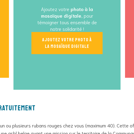
Ajoutez votre
photo à la
mosaïque digitale
, pour
témoigner tous ensemble de
notre solidarité !
Ajoutez votre photo à
la mosaïque digitale
ratuitement
un ou plusieurs rubans rouges chez vous (maximum 40). Cette of
une asbl belge ayant une mission sur le territoire de la Communa