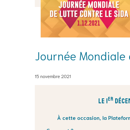
Journée Mondiale d
15 novembre 2021
er
Le 1
décem
À cette occasion, l
a Platefor