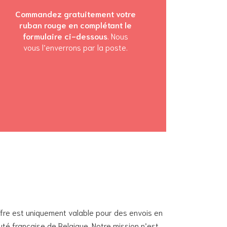
Commandez gratuitement votre
ruban rouge en complétant le
formulaire ci-dessous
. Nous
vous l’enverrons par la poste.
fre est uniquement valable pour des envois en
uté française de Belgique. Notre mission n’est