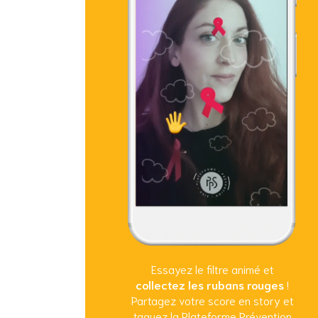
Essayez le filtre animé et
collectez les rubans rouges
!
Partagez votre score en story et
taguez la Plateforme Prévention