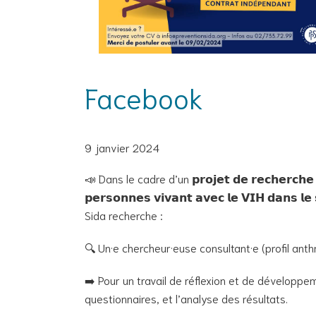
Facebook
9 janvier 2024
📣 Dans le cadre d’un 𝗽𝗿𝗼𝗷𝗲𝘁 𝗱𝗲 𝗿𝗲𝗰𝗵𝗲𝗿𝗰𝗵𝗲 𝘀𝘂
𝗽𝗲𝗿𝘀𝗼𝗻𝗻𝗲𝘀 𝘃𝗶𝘃𝗮𝗻𝘁 𝗮𝘃𝗲𝗰 𝗹𝗲 𝗩𝗜𝗛 𝗱𝗮𝗻𝘀 
Sida recherche :
🔍 Un·e chercheur·euse consultant·e (profil ant
➡️ Pour un travail de réflexion et de développe
questionnaires, et l’analyse des résultats.