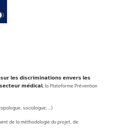
 𝗹𝗲𝘀 𝗱𝗶𝘀𝗰𝗿𝗶𝗺𝗶𝗻𝗮𝘁𝗶𝗼𝗻𝘀 𝗲𝗻𝘃𝗲𝗿𝘀 𝗹𝗲𝘀
𝗹𝗲 𝘀𝗲𝗰𝘁𝗲𝘂𝗿 𝗺𝗲́𝗱𝗶𝗰𝗮𝗹, la Plateforme Prévention
hropologue, sociologue, …)
ment de la méthodologie du projet, de