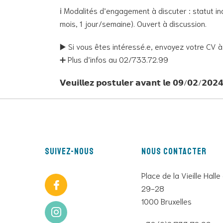
ℹ️ Modalités d’engagement à discuter : statut 
mois, 1 jour/semaine). Ouvert à discussion.
▶️ Si vous êtes intéressé.e, envoyez votre CV 
➕ Plus d’infos au 02/733.72.99
𝗩𝗲𝘂𝗶𝗹𝗹𝗲𝘇 𝗽𝗼𝘀𝘁𝘂𝗹𝗲𝗿 𝗮𝘃𝗮𝗻𝘁 𝗹𝗲 𝟬𝟵/𝟬𝟮/𝟮𝟬𝟮
Suivez-nous
Nous contacter
Place de la Vieille Halle
29-28
1000 Bruxelles