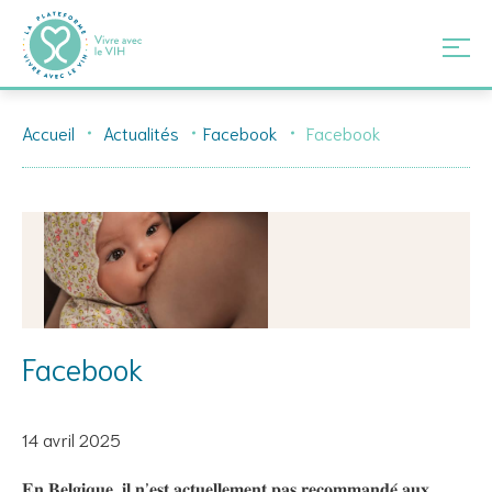
Skip
Accueil
Actualités
Facebook
Facebook
to
content
Facebook
14 avril 2025
𝐄𝐧 𝐁𝐞𝐥𝐠𝐢𝐪𝐮𝐞, 𝐢𝐥 𝐧’𝐞𝐬𝐭 𝐚𝐜𝐭𝐮𝐞𝐥𝐥𝐞𝐦𝐞𝐧𝐭 𝐩𝐚𝐬 𝐫𝐞𝐜𝐨𝐦𝐦𝐚𝐧𝐝𝐞́ 𝐚𝐮𝐱