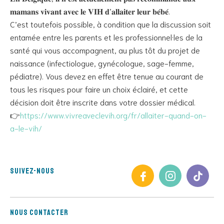
𝐦𝐚𝐦𝐚𝐧𝐬 𝐯𝐢𝐯𝐚𝐧𝐭 𝐚𝐯𝐞𝐜 𝐥𝐞 𝐕𝐈𝐇 𝐝’𝐚𝐥𝐥𝐚𝐢𝐭𝐞𝐫 𝐥𝐞𝐮𝐫 𝐛𝐞́𝐛𝐞́.
C’est toutefois possible, à condition que la discussion soit
entamée entre les parents et les professionnel·les de la
santé qui vous accompagnent, au plus tôt du projet de
naissance (infectiologue, gynécologue, sage-femme,
pédiatre). Vous devez en effet être tenue au courant de
tous les risques pour faire un choix éclairé, et cette
décision doit être inscrite dans votre dossier médical.
👉
https://www.vivreaveclevih.org/fr/allaiter-quand-on-
a-le-vih/
Suivez-nous
Nous contacter