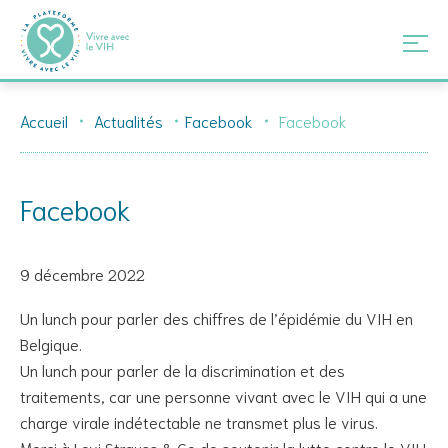
Skip
Accueil
Actualités
Facebook
Facebook
to
content
Facebook
9 décembre 2022
Un lunch pour parler des chiffres de l’épidémie du VIH en
Belgique.
Un lunch pour parler de la discrimination et des
traitements, car une personne vivant avec le VIH qui a une
charge virale indétectable ne transmet plus le virus.
Merci à Levi Strauss & Co de soutenir la lutte contre le VIH