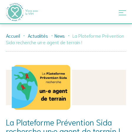
Skip
Accueil
Actualités
News
La Plateforme Prévention
to
Sida recherche un·e agent de terrain !
content
La Plateforme Prévention Sida
recherche un·e agent de terrain !