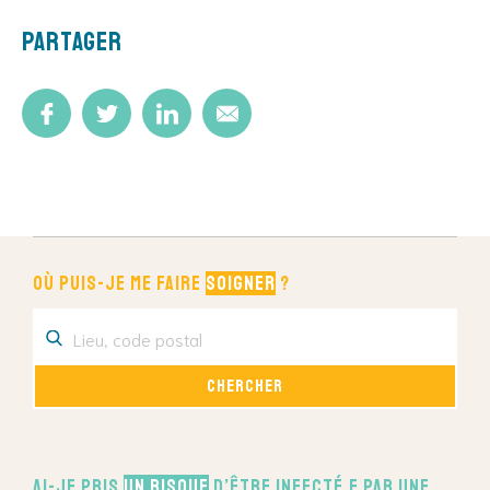
Partager
Où puis-je me faire
soigner
?
Ai-je pris
un risque
d’être infecté.e par une